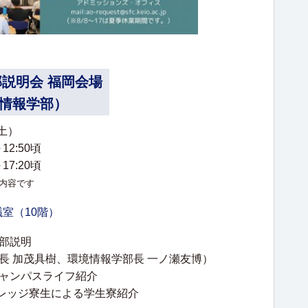
部説明会 福岡会場
情報学部）
（土）
12:50頃
17:20頃
内容です
議室（10階）
部説明
長 加茂具樹、環境情報学部長 一ノ瀬友博）
ャンパスライフ紹介
レッジ寮生による学生寮紹介