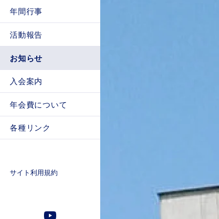
年間行事
2026年
活動報告
2025年
2026年
お知らせ
2024年
2025年
入会案内
2023年
2024年
年会費について
2022年
2023年
各種リンク
2021年以前
2022年
サイト利用規約