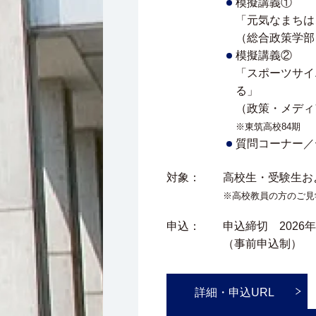
模擬講義①
「元気なまちは
（総合政策学部
模擬講義②
「スポーツサイ
る」
（政策・メディ
※東筑高校84期
質問コーナー／
対象：
高校生・受験生お
※高校教員の方のご見
申込：
申込締切 2026
（事前申込制）
詳細・申込URL