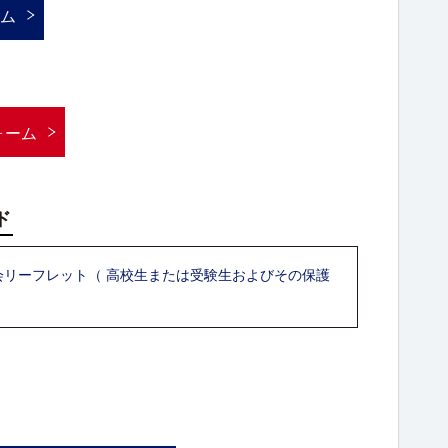
ーム
ォーム
ド
会リーフレット（ 高校生または受験生およびその保護