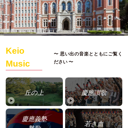
Keio
〜 思い出の音楽とともにご覧く
Music
ださい 〜
丘の上
慶應讃歌
慶應義塾
若き血